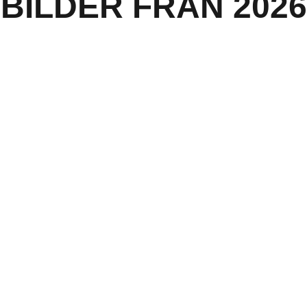
BILDER FRÅN 2026
ART, GLÄDJE OCH MING
 trevligt lopp med förutsättningar att springa fortare än man tidi
har slagit sina tidigare resultat på vår bana.