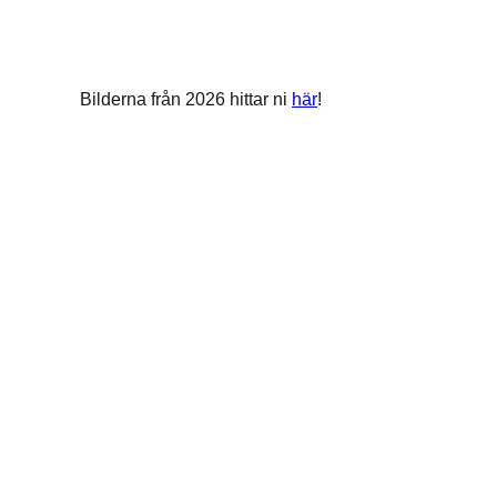
Bilderna från 2026 hittar ni
här
!
F
Bålsta stadslopp har från starten handlat om att få till ett