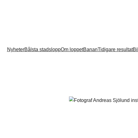
Nyheter
Bålsta stadslopp
Om loppet
Banan
Tidigare resultat
Bi