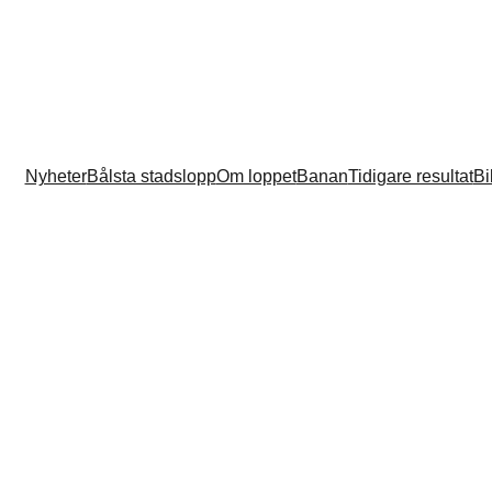
Nyheter
Bålsta stadslopp
Om loppet
Banan
Tidigare resultat
Bi