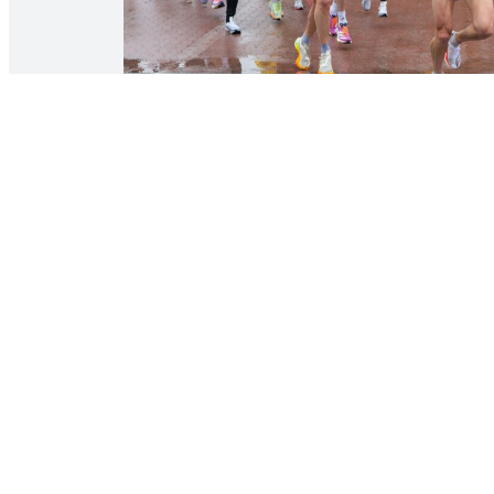
Team HOKA
Carolina Wikström Segrarinna 10km 2024