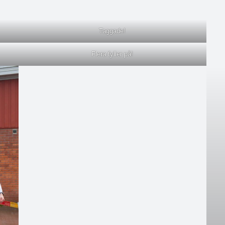
Taggade!
Flera fyller på!