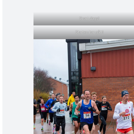
Snart dags!
Starten har gått!