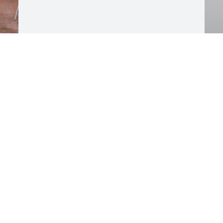
Elov på upploppet
Prispallen 5km 2024