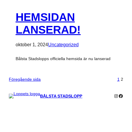
HEMSIDAN
LANSERAD!
oktober 1, 2024
Uncategorized
Bålsta Stadslopps officiella hemsida är nu lanserad
Föregående sida
1
2
Instagra
Faceb
BÅLSTA STADSLOPP