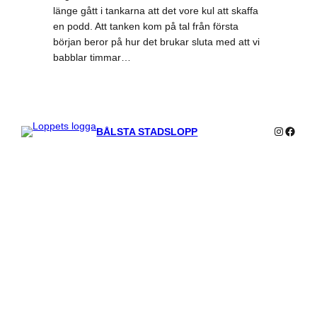
länge gått i tankarna att det vore kul att skaffa
en podd. Att tanken kom på tal från första
början beror på hur det brukar sluta med att vi
babblar timmar…
Instagra
Faceb
BÅLSTA STADSLOPP